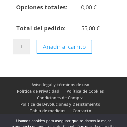
Opciones totales:
0,00
€
Total del pedido:
55,00
€
Chándal
Añadir al carrito
AD
Infante
cantidad
Aviso legal y términos de uso
Política de Privacidad
Política de Cookies
Condiciones de Compra
Política de Devoluciones y Desistimiento
Tabla de medidas
Contacto
Usamos cookies para asegurar que te damos la mejor
experiencia en nuestra web. Si continúas usando este sitio,