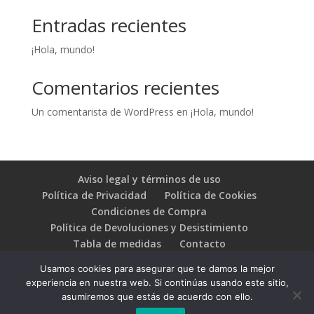
Entradas recientes
¡Hola, mundo!
Comentarios recientes
Un comentarista de WordPress
en
¡Hola, mundo!
Aviso legal y términos de uso
Política de Privacidad
Política de Cookies
Condiciones de Compra
Política de Devoluciones y Desistimiento
Tabla de medidas
Contacto
Usamos cookies para asegurar que te damos la mejor
experiencia en nuestra web. Si continúas usando este sitio,
asumiremos que estás de acuerdo con ello.
© 2017-2025 Onubense de Textil Deportivo S.L.U. -