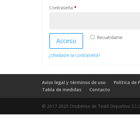
Obligatorio
Contraseña
*
Recuérdame
Acceso
¿Olvidaste la contraseña?
Aviso legal y términos de uso
Política de 
Tabla de medidas
Contacto
© 2017-2025 Onubense de Textil Deportivo S.L.